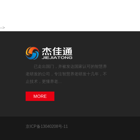
-->
已走出国门，并被发达国家认可的智慧养
老研发的公司，专注智慧养老研发十几年，不
止技术，更懂养老...
MORE
京ICP备13040208号-11