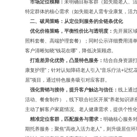
市场定位模糊：
未明确目标客群（如失能老人、活
特定群体的核心需求（如失能老人需专业康复，活
二、破局策略：从定位到服务的全链条优化
优化价格策略，平衡性价比与透明度：
先开展区
照料套餐、高端护理套餐）；同时公示详细费用清单
客户清晰知晓“钱花在哪”，降低决策顾虑。
打造差异化优势，凸显特色服务：
结合自身资源打
康复护理”；针对认知障碍老人引入“音乐疗法+记忆
居”项目，通过特色服务吸引对应客群。
强化营销与接待，提升客户触达与信任：
线上通
活动、餐食制作），线下联合社区开展“养老知识讲座
主动了解客户家庭情况、老人健康需求，提供个性
精准定位客群，匹配服务与需求：
明确核心服务对
期托养服务；聚焦“高收入活力老人”，则升级居住